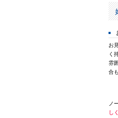
お
く
雰
合
ノ
し