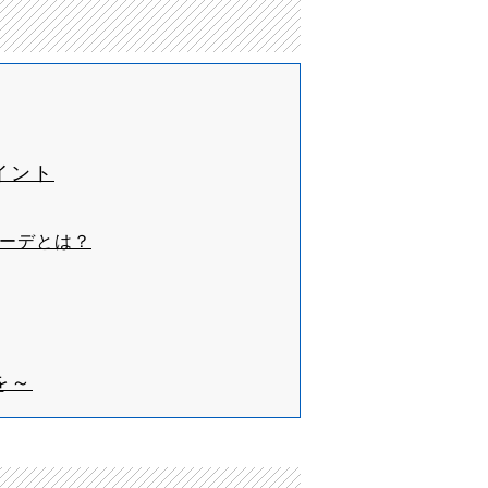
イント
ーデとは？
を～