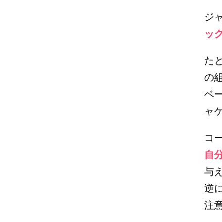
ジ
ッ
た
の
ベ
ャ
コ
自
与
逆
注