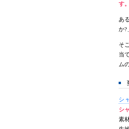
す
あ
か
そ
当
ム
シ
シ
素
生