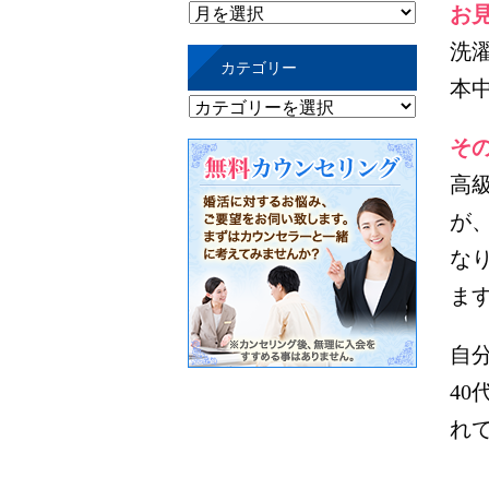
過
お
去
洗
カテゴリー
の
本
記
カ
事
テ
そ
ゴ
高
リ
が
ー
な
ま
自
4
れ