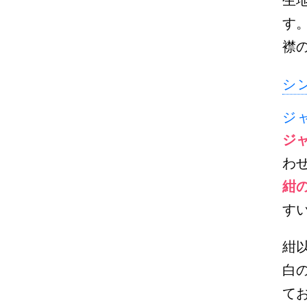
す
襟
シ
ジ
ジ
わ
紺
す
紺
白
て