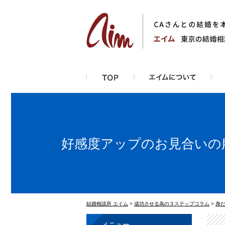
好感度アップのお見合いの
結婚相談所 エイム
>
成功させる為の３ステップコラム
>
身
メニュー