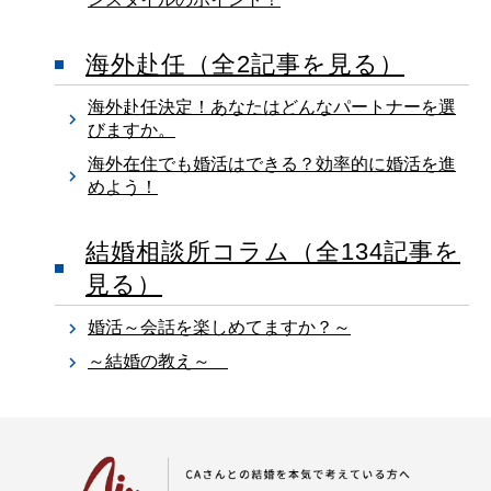
海外赴任
（全
2
記事を見る）
海外赴任決定！あなたはどんなパートナーを選
びますか。
海外在住でも婚活はできる？効率的に婚活を進
めよう！
結婚相談所コラム
（全
134
記事を
見る）
婚活～会話を楽しめてますか？～
～結婚の教え～