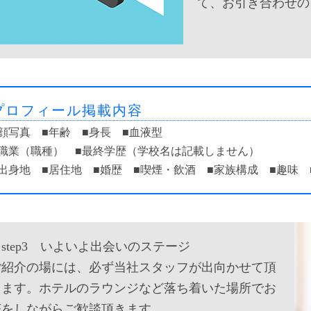
て、お引き合わせの
プロフィール掲載内容
■顔写真 ■年齢 ■身長 ■血液型
■職業（職種） ■最終学歴（学校名は記載しません）
■出身地 ■居住地 ■婚歴 ■喫煙・飲酒 ■家族構成 ■趣味 
step3 いよいよ出会いのステージ
ご紹介の場には、必ず当社スタッフが出向かせて頂
きます。ホテルのラウンジなど落ち着いた場所でお
茶をしながらご歓談頂きます。