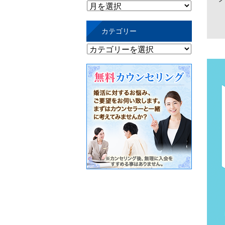
過
去
カテゴリー
の
記
カ
事
テ
ゴ
リ
ー