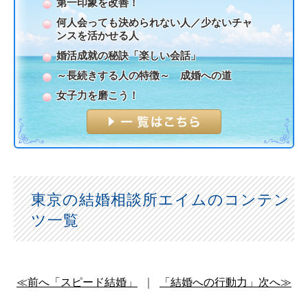
第一印象を改善！
何人会っても決められない人／少ないチャ
ンスを活かせる人
婚活成就の秘訣「楽しい会話」
～長続きする人の特徴～ 成婚への道
女子力を磨こう！
東京の結婚相談所エイムのコンテン
ツ一覧
≪前へ「スピード結婚」
｜
「結婚への行動力」次へ≫