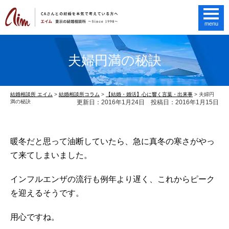
menu
夫婦円満の秘訣
結婚相談所 エイム
>
結婚相談所コラム
>
【結婚・婚活】心に響く言葉・出来事
>
夫婦円
満の秘訣
更新日：2016年1月24日 投稿日：2016年1月15日
暖冬だと思って油断していたら、急に真冬の寒さがやっ
て来てしまいました。
インフルエンザの流行も例年より遅く、これからピーク
を迎えるそうです。
用心ですね。